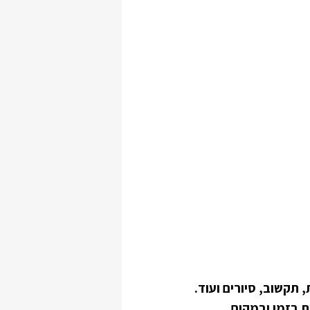
 תקשוב, סיורים ועוד.
 בזמן ובמקום.