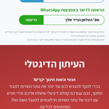
הרשמה לדיוור באמצעות WhatsApp
*בלחיצה על כפתור ההרשמה אני מאשר/ת לקבל מ"תיק-תק" למייל פרסומים הרלוונטים לאנשי חינוך הכוללים
מבצעים, הצעות, רעיונות, טיפים וכדו'.
*תיק-תק מתחייבת לא להעביר את כתובת המייל או מס' הטלפון שלך לאף גורם חיצוני
העיתון הדיגטלי
אנשי ונשות חינוך יקרים!
בכדי להקל ולהנגיש לכם עוד יותר את נותני השירות למגזר
החינוך, הכנו עבורכם קטלוג דיגיטלי שישלח אליכם מידי חודש
עם ריכוז של נותני השירות הרלוונטיים למעגל השנה ואלו
המתאימים לכל עת.