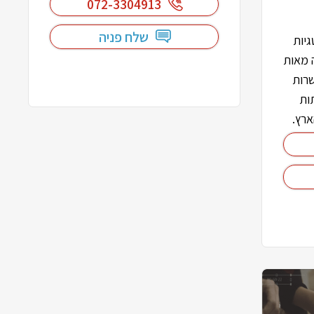
072-3304913
שלח פניה
יות
ה מאות
שרות
ות
ארץ.