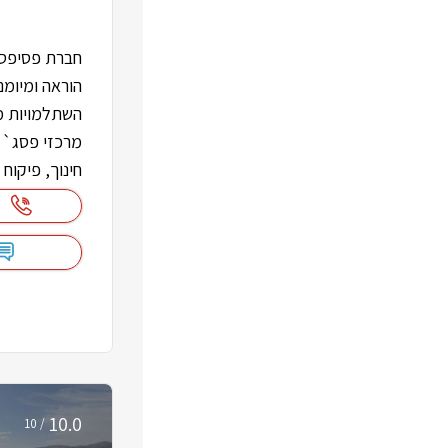
חברת פסיפס
הוראה ומיומנ
השתלמויות מ
מרכזי פסג``
חינוך, פיקוח
1
10.0
/ 10