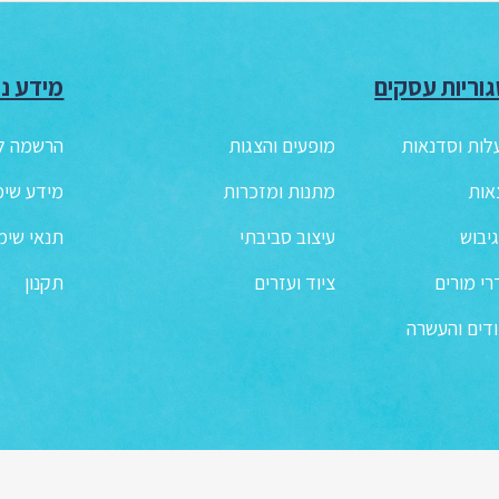
וריות עסקים
מידע נו
לות וסדנאות
מופעים והצגות
הרשמה לנ
אות
מתנות ומזכרות
מידע שימ
גיבוש
עיצוב סביבתי
תנאי שימ
י מורים
ציוד ועזרים
תקנון
דים והעשרה