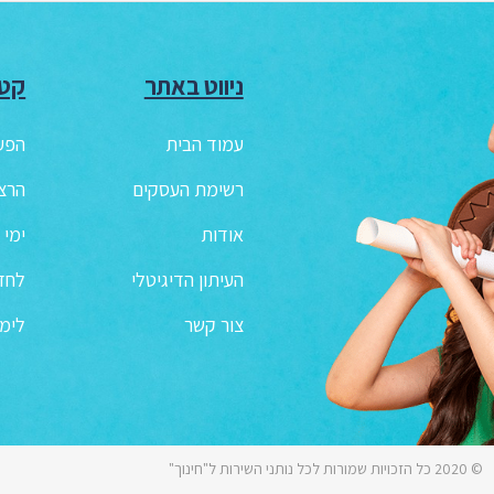
ניווט באתר
קטג
עמוד הבית
הפע
רשימת העסקים
הרצ
אודות
ימי 
העיתון הדיגיטלי
לחדר
צור קשר
לימו
© 2020 כל הזכויות שמורות לכל נותני השירות ל"חינוך"