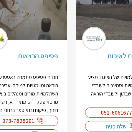
ם לאיכות
פסיפס הרצאות
ויות של האיגוד מציע
חברת פסיפס מתמחה באסטרטג
יות וסמינרים לעובדי
הוראה ומיומנויות למידה ועביר
בתון ולעובדי הוראה
השתלמויות מורים ומנהלים בע
מרכזי פסג``ה, מתי``א, רשת
חינוך, פיקוח ובתי ספר ברחבי ה
052-6061677
073-7828201
שלח פניה