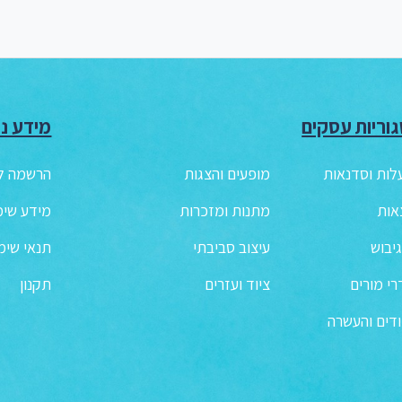
וריות עסקים
מידע נו
לות וסדנאות
מופעים והצגות
הרשמה לנ
אות
מתנות ומזכרות
מידע שימ
גיבוש
עיצוב סביבתי
תנאי שימ
י מורים
ציוד ועזרים
תקנון
דים והעשרה