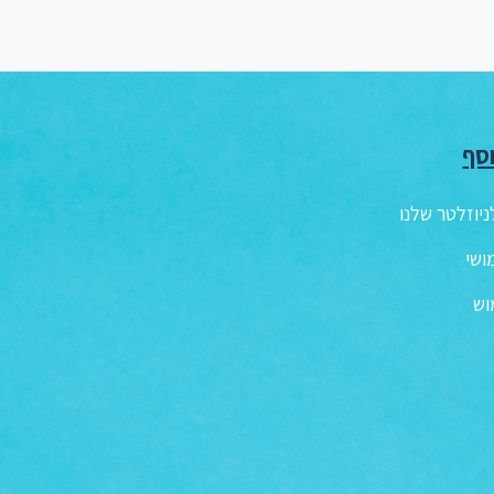
סף
יוזלטר שלנו
ושי
וש