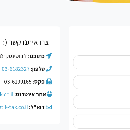
צרו איתנו קשר (:
כתובנו:
ז'בוטינסקי 168, מגדלי שקל, בני ברק
טלפון:
03-6182327
פקס:
03-6199165
אתר אינטרנט:
.co.il
דוא"ל:
tik-tak.co.il